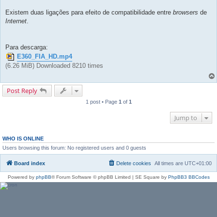
Existem duas ligações para efeito de compatibilidade entre
browsers
de
Internet
.
Para descarga:
E360_FIA_HD.mp4
(6.26 MiB) Downloaded 8210 times
Post Reply
1 post • Page
1
of
1
Jump to
WHO IS ONLINE
Users browsing this forum: No registered users and 0 guests
Board index
Delete cookies
All times are
UTC+01:00
Powered by
phpBB
® Forum Software © phpBB Limited | SE Square by
PhpBB3 BBCodes