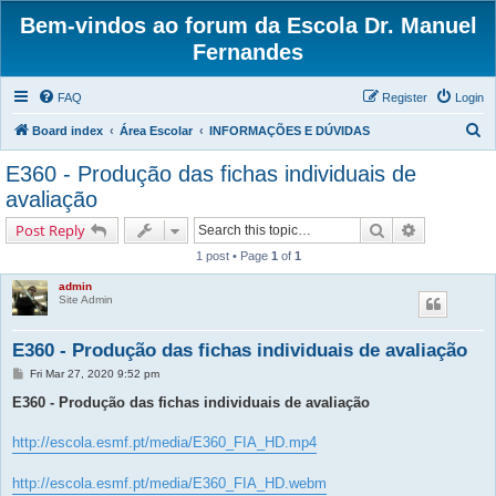
Bem-vindos ao forum da Escola Dr. Manuel
Fernandes
FAQ
Register
Login
S
Board index
Área Escolar
INFORMAÇÕES E DÚVIDAS
e
E360 - Produção das fichas individuais de
a
avaliação
r
Search
Advanced s
Post Reply
c
1 post • Page
1
of
1
h
admin
Site Admin
E360 - Produção das fichas individuais de avaliação
P
Fri Mar 27, 2020 9:52 pm
o
s
E360 - Produção das fichas individuais de avaliação
t
http://escola.esmf.pt/media/E360_FIA_HD.mp4
http://escola.esmf.pt/media/E360_FIA_HD.webm