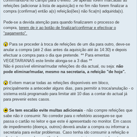
confirmando-a no campo para o efeito. Se apenas forem marcadas as
refeições (adicionar à lista de aquisição) e no fim não forem finalizar a
compra (confirmar) então a(s) refeição(ões) não fica(m) adquirida(s).
Pede-se a devida atenção para quando finalizarem o processo de
compra,
terem de ir ao botão de finalizar/confirmar e efectivar o
"pagamento".
Para se proceder à troca de refeições de um dia para outro, deve-se
anular a compra (até 2 dias antes da aquisição até às 14:30) e depois
efectuar a compra para o dia que pretende. ** Para ementas
VEGETARIANAS este limite alonga-se a 3 dias **
Não é possível eliminar/mudar refeições do dia actual, ou seja:
não
pode eliminar/mudar, mesmo na secretaria, a refeição "de hoje".
Evitem marcar todas as refeições disponíveis em bloco,
principalmente a anteceder alguns dias, para permitir a troca/anulação - o
sistema está programado para limitar até 10 dias a contar do actual já
para prevenir estes casos.
Se tem escalão evite multas adicionais
- não compre refeições que
sabe não ir consumir. No corredor para o refeitório assegure-se que
passa o cartão no leitor e que este é apresentado no monitor. Em casos
de impedimento (doença, outros) deverá anular a compra ou informar a
secretaria para evitar problemas. Caso tenha ido consumir a refeição e