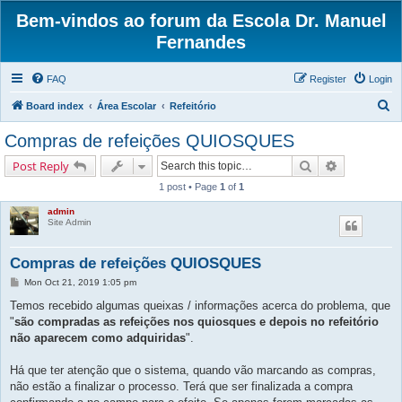
Bem-vindos ao forum da Escola Dr. Manuel
Fernandes
FAQ
Register
Login
S
Board index
Área Escolar
Refeitório
e
Compras de refeições QUIOSQUES
a
Search
Advanced s
Post Reply
r
1 post • Page
1
of
1
c
admin
h
Site Admin
Compras de refeições QUIOSQUES
P
Mon Oct 21, 2019 1:05 pm
o
s
Temos recebido algumas queixas / informações acerca do problema, que
t
"
são compradas as refeições nos quiosques e depois no refeitório
não aparecem como adquiridas
".
Há que ter atenção que o sistema, quando vão marcando as compras,
não estão a finalizar o processo. Terá que ser finalizada a compra