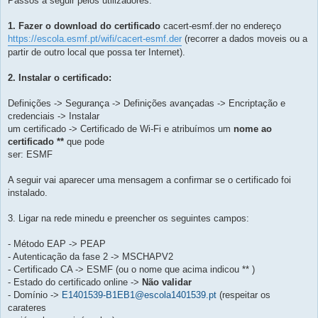
Passos a seguir pelos utilizadores:
1. Fazer o download do certificado
cacert-esmf.der no endereço
https://escola.esmf.pt/wifi/cacert-esmf.der
(recorrer a dados moveis ou a
partir de outro local que possa ter Internet).
2. Instalar o certificado:
Definições -> Segurança -> Definições avançadas -> Encriptação e
credenciais -> Instalar
um certificado -> Certificado de Wi-Fi e atribuímos um
nome ao
certificado **
que pode
ser: ESMF
A seguir vai aparecer uma mensagem a confirmar se o certificado foi
instalado.
3. Ligar na rede minedu e preencher os seguintes campos:
- Método EAP -> PEAP
- Autenticação da fase 2 -> MSCHAPV2
- Certificado CA -> ESMF (ou o nome que acima indicou ** )
- Estado do certificado online ->
Não validar
- Domínio ->
E1401539-B1EB1@escola1401539.pt
(respeitar os
carateres