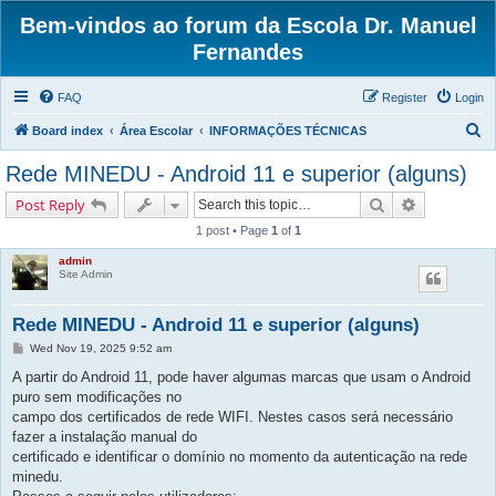
Bem-vindos ao forum da Escola Dr. Manuel
Fernandes
FAQ
Register
Login
S
Board index
Área Escolar
INFORMAÇÕES TÉCNICAS
e
Rede MINEDU - Android 11 e superior (alguns)
a
Search
Advanced s
Post Reply
r
1 post • Page
1
of
1
c
admin
h
Site Admin
Rede MINEDU - Android 11 e superior (alguns)
P
Wed Nov 19, 2025 9:52 am
o
s
A partir do Android 11, pode haver algumas marcas que usam o Android
t
puro sem modificações no
campo dos certificados de rede WIFI. Nestes casos será necessário
fazer a instalação manual do
certificado e identificar o domínio no momento da autenticação na rede
minedu.