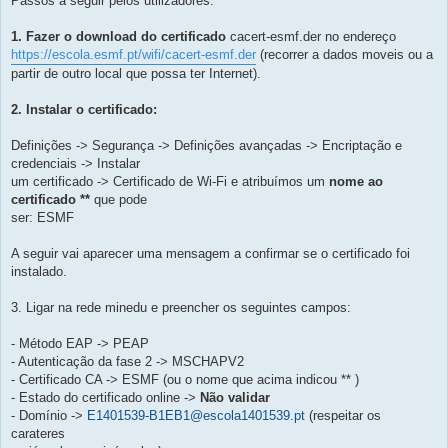
Passos a seguir pelos utilizadores:
1. Fazer o download do certificado
cacert-esmf.der no endereço
https://escola.esmf.pt/wifi/cacert-esmf.der
(recorrer a dados moveis ou a
partir de outro local que possa ter Internet).
2. Instalar o certificado:
Definições -> Segurança -> Definições avançadas -> Encriptação e
credenciais -> Instalar
um certificado -> Certificado de Wi-Fi e atribuímos um
nome ao
certificado **
que pode
ser: ESMF
A seguir vai aparecer uma mensagem a confirmar se o certificado foi
instalado.
3. Ligar na rede minedu e preencher os seguintes campos:
- Método EAP -> PEAP
- Autenticação da fase 2 -> MSCHAPV2
- Certificado CA -> ESMF (ou o nome que acima indicou ** )
- Estado do certificado online ->
Não validar
- Domínio ->
E1401539-B1EB1@escola1401539.pt
(respeitar os
carateres