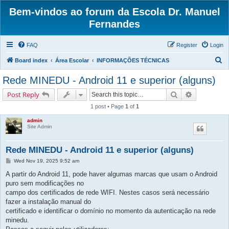
Bem-vindos ao forum da Escola Dr. Manuel
Fernandes
FAQ
Register
Login
S
Board index
Área Escolar
INFORMAÇÕES TÉCNICAS
e
Rede MINEDU - Android 11 e superior (alguns)
a
Search
Advanced s
Post Reply
r
1 post • Page
1
of
1
c
admin
h
Site Admin
Rede MINEDU - Android 11 e superior (alguns)
P
Wed Nov 19, 2025 9:52 am
o
s
A partir do Android 11, pode haver algumas marcas que usam o Android
t
puro sem modificações no
campo dos certificados de rede WIFI. Nestes casos será necessário
fazer a instalação manual do
certificado e identificar o domínio no momento da autenticação na rede
minedu.