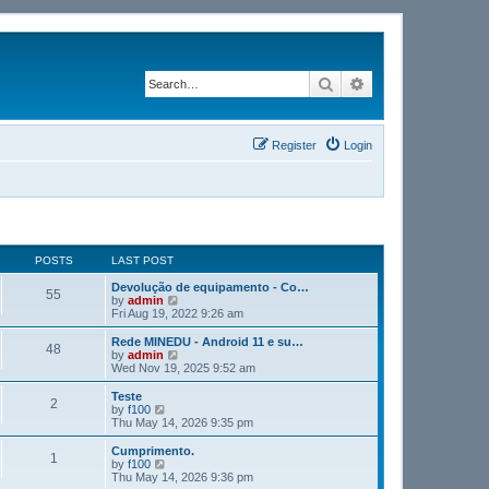
Search
Advanced search
Register
Login
POSTS
LAST POST
Devolução de equipamento - Co…
55
V
by
admin
i
Fri Aug 19, 2022 9:26 am
e
w
Rede MINEDU - Android 11 e su…
48
t
V
by
admin
h
i
Wed Nov 19, 2025 9:52 am
e
e
l
w
Teste
2
a
t
V
by
f100
t
h
i
Thu May 14, 2026 9:35 pm
e
e
e
s
l
w
Cumprimento.
t
1
a
t
V
by
f100
p
t
h
i
Thu May 14, 2026 9:36 pm
o
e
e
e