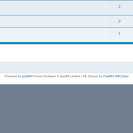
2
0
1
Powered by
phpBB
® Forum Software © phpBB Limited | SE Square by
PhpBB3 BBCodes