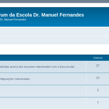
rum da Escola Dr. Manuel Fernandes
Dr. Manuel Fernandes
TOPICS
37
 dúvidas acerca dos assuntos relacionados com a área escolar.
23
nfigurações relacionadas.
2
1