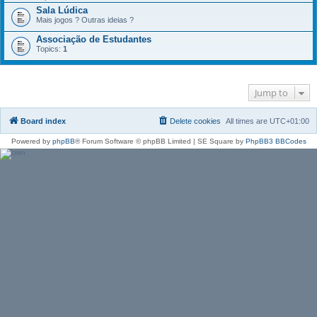
Sala Lúdica
Mais jogos ? Outras ideias ?
Associação de Estudantes
Topics:
1
Jump to
Board index
Delete cookies
All times are
UTC+01:00
Powered by
phpBB
® Forum Software © phpBB Limited | SE Square by
PhpBB3 BBCodes