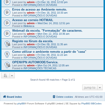
Last post by
admin
«
Fri Dec 16, 2011 12:02 pm
Posted in
INFORMAÇÕES E DÚVIDAS
Erros de acesso ao Ambiente remoto.
Last post by
admin
«
Fri Dec 16, 2011 10:33 am
Posted in
INFORMAÇÕES E DÚVIDAS
Acesso ao correio HOTMAIL
Last post by
admin
«
Wed Dec 14, 2011 12:51 pm
Posted in
Biblioteca
Webmail da escola. "Formatação" de caracteres.
Last post by
admin
«
Mon Dec 12, 2011 10:36 am
Posted in
INFORMAÇÕES E DÚVIDAS
Registo no fórum da escola.
Last post by
admin
«
Fri Dec 09, 2011 11:35 am
Posted in
INFORMAÇÕES E DÚVIDAS
Como utilizar o ambiente remoto a partir de "casa"
Last post by
admin
«
Fri Dec 09, 2011 11:22 am
Posted in
INFORMAÇÕES E DÚVIDAS
OPENVPN AUTOMODE/Service.
Last post by
admin
«
Mon Oct 24, 2011 12:05 am
Posted in
INFORMAÇÕES TÉCNICAS
Search found 48 matches • Page
1
of
1
Jump to
Board index
Delete cookies
All times are
UTC+01:00
Powered by
phpBB
® Forum Software © phpBB Limited | SE Square by
PhpBB3 BBCodes