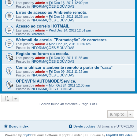
Last post by
admin
«
Fri Dec 16, 2011 12:02 pm
Posted in
INFORMAÇÕES E DÚVIDAS
Erros de acesso ao Ambiente remoto.
Last post by
admin
«
Fri Dec 16, 2011 10:33 am
Posted in
INFORMAÇÕES E DÚVIDAS
Acesso ao correio HOTMAIL
Last post by
admin
«
Wed Dec 14, 2011 12:51 pm
Posted in
Biblioteca
Webmail da escola. "Formatação" de caracteres.
Last post by
admin
«
Mon Dec 12, 2011 10:36 am
Posted in
INFORMAÇÕES E DÚVIDAS
Registo no fórum da escola.
Last post by
admin
«
Fri Dec 09, 2011 11:35 am
Posted in
INFORMAÇÕES E DÚVIDAS
Como utilizar o ambiente remoto a partir de "casa"
Last post by
admin
«
Fri Dec 09, 2011 11:22 am
Posted in
INFORMAÇÕES E DÚVIDAS
OPENVPN AUTOMODE/Service.
Last post by
admin
«
Mon Oct 24, 2011 12:05 am
Posted in
INFORMAÇÕES TÉCNICAS
Search found 48 matches • Page
1
of
1
Jump to
Board index
Delete cookies
All times are
UTC+01:00
Powered by
phpBB
® Forum Software © phpBB Limited | SE Square by
PhpBB3 BBCodes