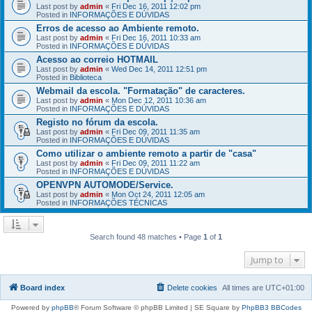
Last post by
admin
«
Fri Dec 16, 2011 12:02 pm
Posted in
INFORMAÇÕES E DÚVIDAS
Erros de acesso ao Ambiente remoto.
Last post by
admin
«
Fri Dec 16, 2011 10:33 am
Posted in
INFORMAÇÕES E DÚVIDAS
Acesso ao correio HOTMAIL
Last post by
admin
«
Wed Dec 14, 2011 12:51 pm
Posted in
Biblioteca
Webmail da escola. "Formatação" de caracteres.
Last post by
admin
«
Mon Dec 12, 2011 10:36 am
Posted in
INFORMAÇÕES E DÚVIDAS
Registo no fórum da escola.
Last post by
admin
«
Fri Dec 09, 2011 11:35 am
Posted in
INFORMAÇÕES E DÚVIDAS
Como utilizar o ambiente remoto a partir de "casa"
Last post by
admin
«
Fri Dec 09, 2011 11:22 am
Posted in
INFORMAÇÕES E DÚVIDAS
OPENVPN AUTOMODE/Service.
Last post by
admin
«
Mon Oct 24, 2011 12:05 am
Posted in
INFORMAÇÕES TÉCNICAS
Search found 48 matches • Page
1
of
1
Jump to
Board index
Delete cookies
All times are
UTC+01:00
Powered by
phpBB
® Forum Software © phpBB Limited | SE Square by
PhpBB3 BBCodes