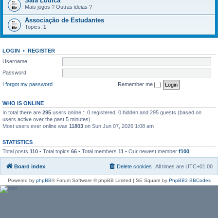
Sala Lúdica
Mais jogos ? Outras ideias ?
Associação de Estudantes
Topics:
1
LOGIN
•
REGISTER
Username:
Password:
I forgot my password
Remember me
WHO IS ONLINE
In total there are
295
users online :: 0 registered, 0 hidden and 295 guests (based on
users active over the past 5 minutes)
Most users ever online was
11803
on Sun Jun 07, 2026 1:08 am
STATISTICS
Total posts
110
• Total topics
66
• Total members
11
• Our newest member
f100
Board index
Delete cookies
All times are
UTC+01:00
Powered by
phpBB
® Forum Software © phpBB Limited | SE Square by
PhpBB3 BBCodes