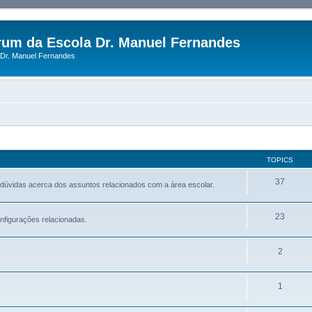
rum da Escola Dr. Manuel Fernandes
Dr. Manuel Fernandes
TOPICS
37
 dúvidas acerca dos assuntos relacionados com a área escolar.
23
nfigurações relacionadas.
2
1