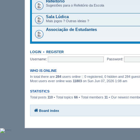
Refeitório
Sugestões para o Refeitório da Escola
Sala Lúdica
Mais jogos ? Outras ideias ?
Associação de Estudantes
LOGIN
•
REGISTER
Username:
Password:
WHO IS ONLINE
In total there are
284
users online :: 0 registered, 0 hidden and 284 gues
Most users ever online was
11803
on Sun Jun 07, 2026 1:08 am
STATISTICS
Total posts
110
• Total topics
66
• Total members
11
• Our newest memb
Board index