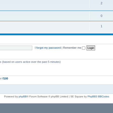
2
0
1
I forgot my password
|
Remember me
ts (based on users active over the past 5 minutes)
er
f100
Powered by
phpBB
® Forum Software © phpBB Limited | SE Square by
PhpBB3 BBCodes