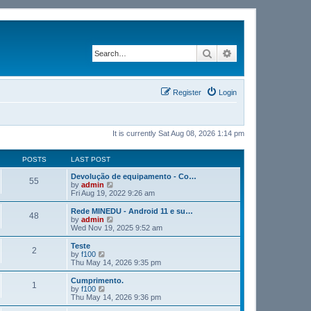
Search
Advanced search
Register
Login
It is currently Sat Aug 08, 2026 1:14 pm
POSTS
LAST POST
Devolução de equipamento - Co…
55
V
by
admin
i
Fri Aug 19, 2022 9:26 am
e
w
Rede MINEDU - Android 11 e su…
48
t
V
by
admin
h
i
Wed Nov 19, 2025 9:52 am
e
e
l
w
Teste
2
a
t
V
by
f100
t
h
i
Thu May 14, 2026 9:35 pm
e
e
e
s
l
w
Cumprimento.
t
1
a
t
V
by
f100
p
t
h
i
Thu May 14, 2026 9:36 pm
o
e
e
e
s
s